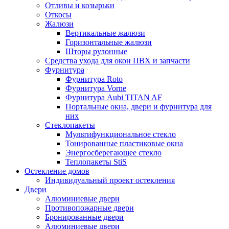
Отливы и козырьки
Откосы
Жалюзи
Вертикальные жалюзи
Горизонтальные жалюзи
Шторы рулонные
Средства ухода для окон ПВХ и запчасти
Фурнитура
Фурнитура Roto
Фурнитура Vorne
Фурнитура Aubi TITAN AF
Портальные окна, двери и фурнитура для
них
Стеклопакеты
Мультифункциональное стекло
Тонированные пластиковые окна
Энергосберегающее стекло
Теплопакеты StiS
Остекление домов
Индивидуальный проект остекления
Двери
Алюминиевые двери
Противопожарные двери
Бронированные двери
Алюминиевые двери