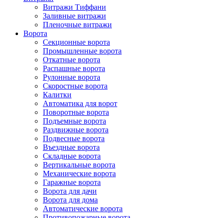
Витражи Тиффани
Заливные витражи
Пленочные витражи
Ворота
Секционные ворота
Промышленные ворота
Откатные ворота
Распашные ворота
Рулонные ворота
Скоростные ворота
Калитки
Автоматика для ворот
Поворотные ворота
Подъемные ворота
Раздвижные ворота
Подвесные ворота
Въездные ворота
Складные ворота
Вертикальные ворота
Механические ворота
Гаражные ворота
Ворота для дачи
Ворота для дома
Автоматические ворота
Противопожарные ворота