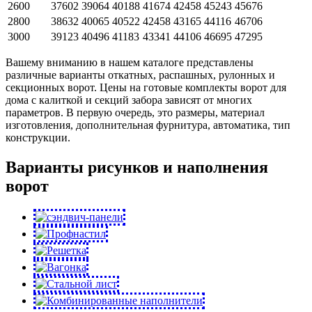
2600
37602
39064
40188
41674
42458
45243
45676
2800
38632
40065
40522
42458
43165
44116
46706
3000
39123
40496
41183
43341
44106
46695
47295
Вашему вниманию в нашем каталоге представлены
различные варианты откатных, распашных, рулонных и
секционных ворот. Цены на готовые комплекты ворот для
дома с калиткой и секций забора зависят от многих
параметров. В первую очередь, это размеры, материал
изготовления, дополнительная фурнитура, автоматика, тип
конструкции.
Варианты рисунков и наполнения
ворот