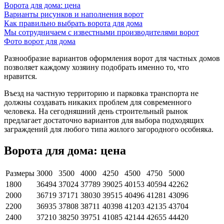
Ворота для дома: цена
Варианты рисунков и наполнения ворот
Как правильно выбрать ворота для дома
Мы сотрудничаем с известными производителями ворот
Фото ворот для дома
Разнообразие вариантов оформления ворот для частных домов
позволяет каждому хозяину подобрать именно то, что
нравится.
Въезд на частную территорию и парковка транспорта не
должны создавать никаких проблем для современного
человека. На сегодняшний день строительный рынок
предлагает достаточно вариантов для выбора подходящих
заграждений для любого типа жилого загородного особняка.
Ворота для дома: цена
Размеры
3000
3500
4000
4250
4500
4750
5000
1800
36494
37024
37789
39025
40153
40594
42262
2000
36719
37171
38030
39515
40496
41281
43096
2200
36935
37808
38711
40398
41203
42135
43704
2400
37210
38250
39751
41085
42144
42655
44420